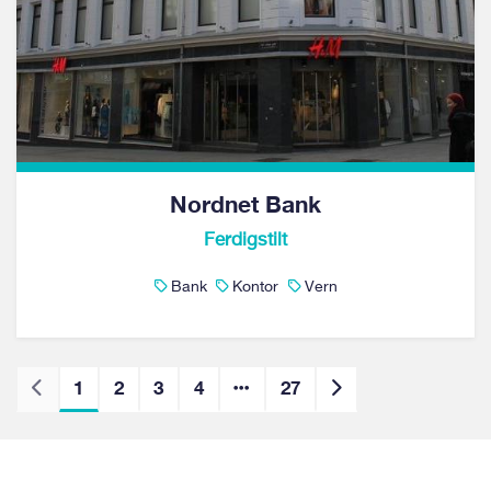
Nordnet Bank
Ferdigstilt
Bank
Kontor
Vern
1
2
3
4
27